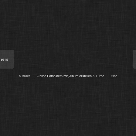
hers
5 Bilder ·
Online Fotoalbem mit jAlbum erstellen
&
Turtle
·
Hilfe